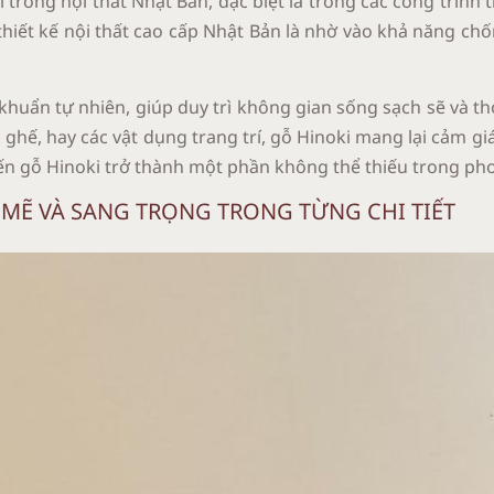
 trong nội thất Nhật Bản, đặc biệt là trong các công trình 
thiết kế nội thất cao cấp Nhật Bản là nhờ vào khả năng ch
khuẩn tự nhiên, giúp duy trì không gian sống sạch sẽ và t
 ghế, hay các vật dụng trang trí, gỗ Hinoki mang lại cảm giá
ến gỗ Hinoki trở thành một phần không thể thiếu trong phon
H MẼ VÀ SANG TRỌNG TRONG TỪNG CHI TIẾT