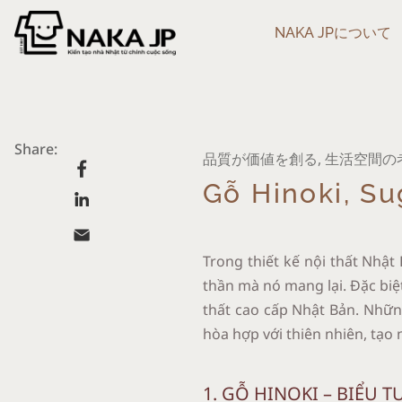
NAKA JPについて
Share:
品質が価値を創る
,
生活空間の
Gỗ Hinoki, Su
Trong thiết kế nội thất Nhật 
thần mà nó mang lại. Đặc biệt
thất cao cấp Nhật Bản. Nhữn
hòa hợp với thiên nhiên, tạo 
1. GỖ HINOKI – BIỂU 