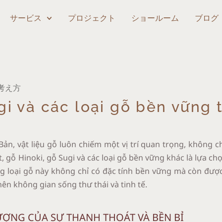
サービス
プロジェクト
ショールーム
ブログ
考え方
gi và các loại gỗ bền vững 
Bản, vật liệu gỗ luôn chiếm một vị trí quan trọng, không c
, gỗ Hinoki, gỗ Sugi và các loại gỗ bền vững khác là lựa ch
g loại gỗ này không chỉ có đặc tính bền vững mà còn được
nên không gian sống thư thái và tinh tế.
TƯỢNG CỦA SỰ THANH THOÁT VÀ BỀN BỈ