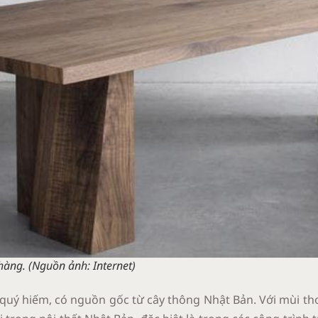
hàng. (Nguồn ảnh: Internet
)
n quý hiếm, có nguồn gốc từ cây thông Nhật Bản. Với mùi t