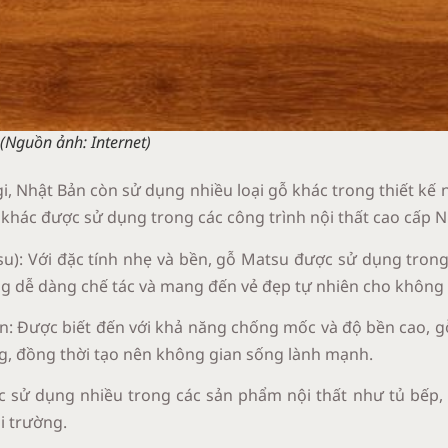
 (Nguồn ảnh: Internet
)
, Nhật Bản còn sử dụng nhiều loại gỗ khác trong thiết kế nội
 khác được sử dụng trong các công trình nội thất cao cấp 
): Với đặc tính nhẹ và bền, gỗ Matsu được sử dụng trong 
ng dễ dàng chế tác và mang đến vẻ đẹp tự nhiên cho không
n: Được biết đến với khả năng chống mốc và độ bền cao, g
ng, đồng thời tạo nên không gian sống lành mạnh.
c sử dụng nhiều trong các sản phẩm nội thất như tủ bếp,
i trường.