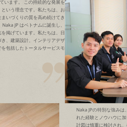
しています。 この持続的な発展を
」という理念です。私たちは、お
住まいづくりの質を高め続けてき
aka JP はベトナムに誕生し、
志を掲げています。私たちは、日
づき、建築設計、インテリアデザ
でを包括したトータルサービスモ
Naka JPの特別な強
れた経験とノウハウに加
計図は慎重に検討され、