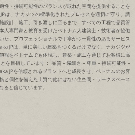
適性・持続可能性のバランスが取れた空間を提供することを
a JPは、ナカジツの標準化されたプロセスを適切に守り、調
施設計、施工、引き渡しに至るまで、すべての工程で品質管
本人専門家と教育を受けたベトナム人建築士・技術者が協働
いた、プロフェッショナルで丁寧かつ一貫性のあるサービス
aka JPは、単に美しい建築をつくるだけでなく、ナカジツが
値観をベトナムでも体現し、建築・施工を通じてお客様に高
目指しています： 品質 – 繊細さ – 尊重 – 持続可能性 –
aka JPを信頼されるブランドへと成長させ、ベトナムのお客
格と個性を備えた上質で他にはない住空間・ワークスペース
なると信じています。