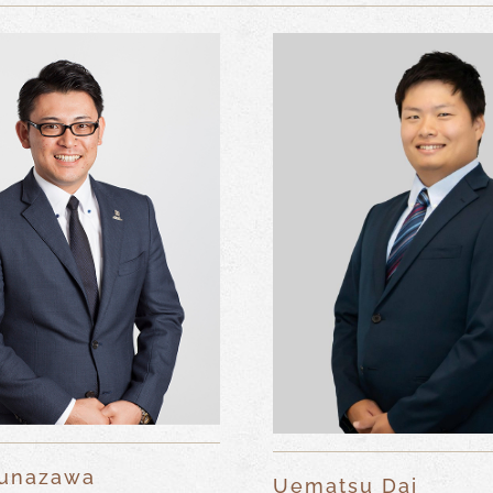
Bunazawa
Uematsu Dai