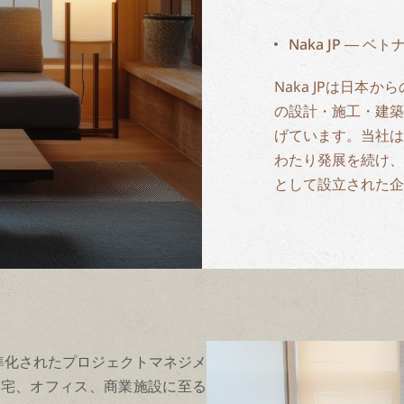
Naka JP ―
Naka JPは日本
の設計・施工・建築
げています。当社は
わたり発展を続け、
として設立された企
準化されたプロジェクトマネジメ
住宅、オフィス、商業施設に至る