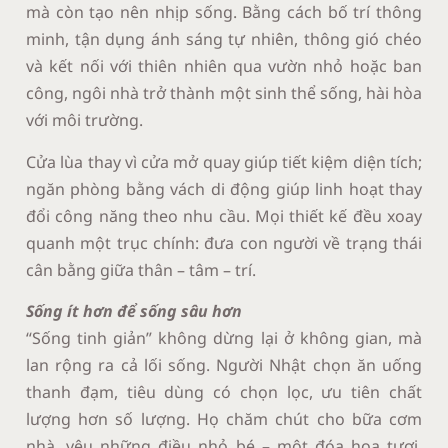
mà còn tạo nên nhịp sống. Bằng cách bố trí thông
minh, tận dụng ánh sáng tự nhiên, thông gió chéo
và kết nối với thiên nhiên qua vườn nhỏ hoặc ban
công, ngôi nhà trở thành một sinh thể sống, hài hòa
với môi trường.
Cửa lùa thay vì cửa mở quay giúp tiết kiệm diện tích;
ngăn phòng bằng vách di động giúp linh hoạt thay
đổi công năng theo nhu cầu. Mọi thiết kế đều xoay
quanh một trục chính: đưa con người về trạng thái
cân bằng giữa thân – tâm – trí.
Sống ít hơn để sống sâu hơn
“Sống tinh giản” không dừng lại ở không gian, mà
lan rộng ra cả lối sống. Người Nhật chọn ăn uống
thanh đạm, tiêu dùng có chọn lọc, ưu tiên chất
lượng hơn số lượng. Họ chăm chút cho bữa cơm
nhà, yêu những điều nhỏ bé – một đóa hoa tươi,