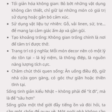
Tối giản hóa không gian: Bỏ bớt những vật dụng
không cần thiết, chỉ giữ lại những món có giá trị
sử dụng hoặc gắn bó cảm xúc.
Sử dụng vật liệu tự nhiên: Gỗ, vải linen, sứ, tre…
để mang lại cảm giác ấm áp và gần gũi.
Tạo khoảng trống: Không gian trống chính là nơi
để tâm trí được thở.
Trang trí có ý nghĩa: Mỗi món decor nên có một lý
do tồn tại – là kỷ niệm, là thông điệp, là nguồn
năng lượng tích cực.
Chăm chút thói quen sống: Ăn uống điều độ, giữ
nhà cửa gọn gàng, có góc thư giãn hoặc thiền
tĩnh tại.
Sống tinh giản kiểu Nhật – không phải để “ít đi”, mà
là để “sâu hơn”
Sống giữa một thế giới đầy tiếng ồn và đòi hỏi, ta
cần một chốn để quay về. Một ngôi nhà không cần