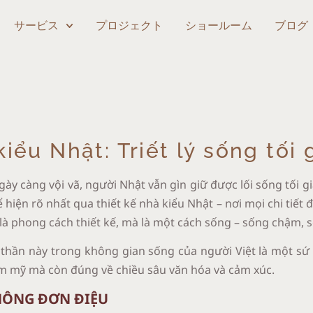
サービス
プロジェクト
ショールーム
ブログ
kiểu Nhật: Triết lý sống tối
ngày càng vội vã, người Nhật vẫn gìn giữ được lối sống tối 
hể hiện rõ nhất qua thiết kế nhà kiểu Nhật – nơi mọi chi tiết
 là phong cách thiết kế, mà là một cách sống – sống chậm, s
inh thần này trong không gian sống của người Việt là một 
m mỹ mà còn đúng về chiều sâu văn hóa và cảm xúc.
HÔNG ĐƠN ĐIỆU