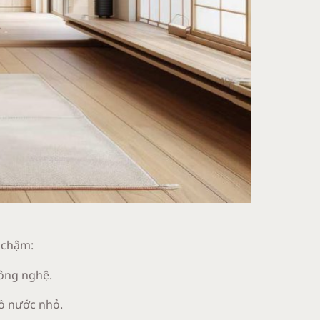
g chậm:
công nghệ.
hồ nước nhỏ.