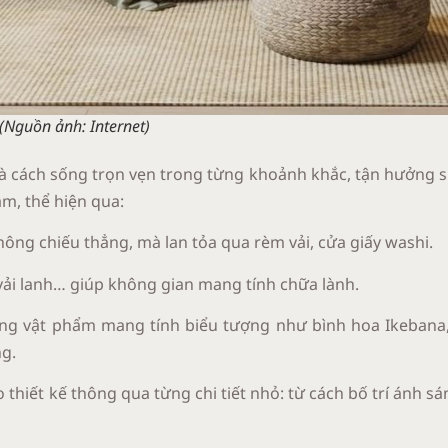
(Nguồn ảnh: Internet)
 là cách sống trọn vẹn trong từng khoảnh khắc, tận hưởng sự
âm, thể hiện qua:
hông chiếu thẳng, mà lan tỏa qua rèm vải, cửa giấy washi.
e, vải lanh… giúp không gian mang tính chữa lành.
ững vật phẩm mang tính biểu tượng như bình hoa Ikebana
ng.
 thiết kế thông qua từng chi tiết nhỏ: từ cách bố trí ánh sá