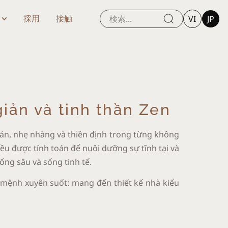
VI
JP
採用
接触
 giản và tinh thần Zen
giản, nhẹ nhàng và thiền định trong từng không
 đều được tính toán để nuôi dưỡng sự tĩnh tại và
ống sâu và sống tinh tế.
sứ mệnh xuyên suốt: mang đến thiết kế nhà kiểu