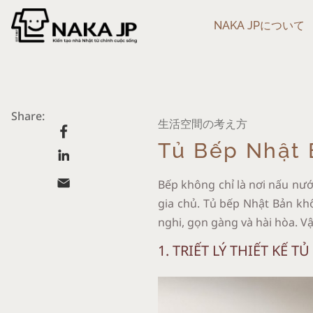
NAKA JPについて
Share:
生活空間の考え方
Tủ Bếp Nhật 
Bếp không chỉ là nơi nấu nướn
gia chủ. Tủ bếp Nhật Bản khô
nghi, gọn gàng và hài hòa. V
1. TRIẾT LÝ THIẾT KẾ T