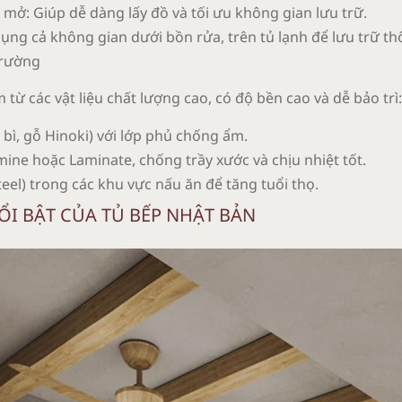
 mở: Giúp dễ dàng lấy đồ và tối ưu không gian lưu trữ.
ụng cả không gian dưới bồn rửa, trên tủ lạnh để lưu trữ t
trường
ừ các vật liệu chất lượng cao, có độ bền cao và dễ bảo trì:
 bì, gỗ Hinoki) với lớp phủ chống ẩm.
ne hoặc Laminate, chống trầy xước và chịu nhiệt tốt.
teel) trong các khu vực nấu ăn để tăng tuổi thọ.
ỔI BẬT CỦA TỦ BẾP NHẬT BẢN