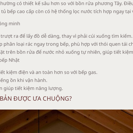
hường có thiết kế sâu hơn so với bồn rửa phương Tây. Điề
 tủ bếp cao cấp còn có hệ thống lọc nước tích hợp ngay tại 
hông minh
 trượt ra để lấy đồ dễ dàng, thay vì phải cúi xuống tìm kiếm.
p phân loại rác ngay trong bếp, phù hợp với thói quen tái c
ặt trên bồn rửa để nước nhỏ xuống tự nhiên, giúp tiết kiệm
 bếp Nhật
iết kiệm điện và an toàn hơn so với bếp gas.
iếng ồn khi vận hành.
 giúp tiết kiệm năng lượng.
ẬT BẢN ĐƯỢC ƯA CHUỘNG?