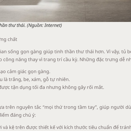
ần thư thái. (Nguồn: Internet)
ưng chất
an sống gọn gàng giúp tinh thần thư thái hơn. Vì vậy, tủ b
ào công năng thay vì trang trí cầu kỳ. Những đặc trưng dễ 
 tạo cảm giác gọn gàng.
 là trắng, be, xám, gỗ tự nhiên.
 được tận dụng tối đa nhưng không gây rối mắt.
ựa trên nguyên tắc “mọi thứ trong tầm tay”, giúp người d
điểm đáng chú ý:
 và kệ trên được thiết kế với kích thước tiêu chuẩn để tránh