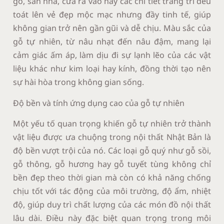
gỗ, sàn nhà, cửa ra vào hay các chi tiết trang trí đều
toát lên vẻ đẹp mộc mạc nhưng đầy tinh tế, giúp
không gian trở nên gần gũi và dễ chịu. Màu sắc của
gỗ tự nhiên, từ nâu nhạt đến nâu đậm, mang lại
cảm giác ấm áp, làm dịu đi sự lạnh lẽo của các vật
liệu khác như kim loại hay kính, đồng thời tạo nên
sự hài hòa trong không gian sống.
Độ bền và tính ứng dụng cao của gỗ tự nhiên
Một yếu tố quan trọng khiến gỗ tự nhiên trở thành
vật liệu được ưa chuộng trong nội thất Nhật Bản là
độ bền vượt trội của nó. Các loại gỗ quý như gỗ sồi,
gỗ thông, gỗ hương hay gỗ tuyết tùng không chỉ
bền đẹp theo thời gian mà còn có khả năng chống
chịu tốt với tác động của môi trường, độ ẩm, nhiệt
độ, giúp duy trì chất lượng của các món đồ nội thất
lâu dài. Điều này đặc biệt quan trọng trong môi