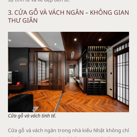
3. CỬA GỖ VÀ VÁCH NGĂN – KHÔNG GIAN
THƯ GIÃN
Cửa gỗ và vách tinh tế.
Cửa gỗ và vách ngăn trong nhà kiểu Nhật không chỉ